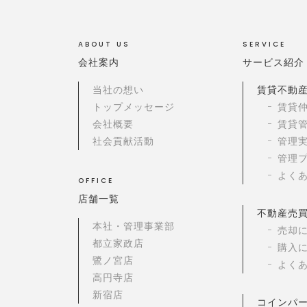
ABOUT US
SERVICE
会社案内
サービス紹介
当社の想い
賃貸不動
トップメッセージ
賃貸
会社概要
賃貸
社会貢献活動
管理
管理
よく
OFFICE
店舗一覧
不動産売
本社・管理事業部
売却
都立家政店
購入
鷺ノ宮店
よく
高円寺店
新宿店
コインパ