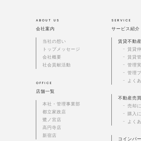
ABOUT US
SERVICE
会社案内
サービス紹介
当社の想い
賃貸不動
トップメッセージ
賃貸
会社概要
賃貸
社会貢献活動
管理
管理
よく
OFFICE
店舗一覧
不動産売
本社・管理事業部
売却
都立家政店
購入
鷺ノ宮店
よく
高円寺店
新宿店
コインパ